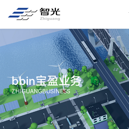
bbin宝盈业务
ZHIGUANGBUSINESS