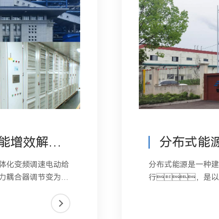
火电机组电动给水泵系统节能增效解决方案
分布式能
体化变频调速电动给
分布式能源是一种
力耦合器调节变为变
行，是
失，并提高给
量的系统
。
统整合优化，采用
窍喽杂诩泄┠艿姆